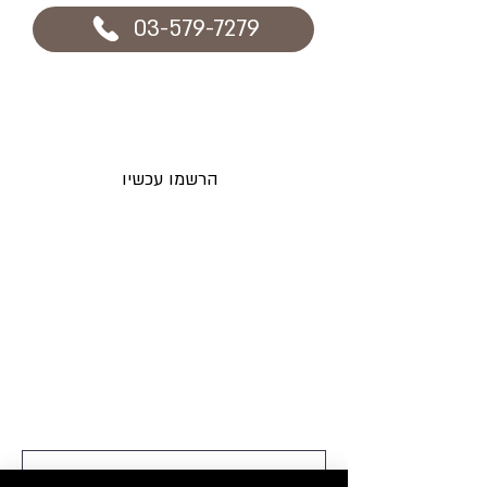
03-579-7279
הרשמו עכשיו וקבלו מבצעים חדשים
לאימייל לפני כולם
הרשמו עכשיו
תקנות החנות
בלוג
משלוחים והחזרות
אקססוריז
מדיניות פרטיות
מוצרים לפאות
שאלות ותשובות
מוצרי טיפוח
צור קשר
פאות
תוספות שיער
חנות
professional