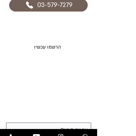
03-579-7279
הרשמו עכשיו וקבלו מבצעים חדשים
לאימייל לפני כולם
הרשמו עכשיו
תקנות החנות
בלוג
משלוחים והחזרות
אקססוריז
מדיניות פרטיות
מוצרים לפאות
שאלות ותשובות
מוצרי טיפוח
צור קשר
פאות
תוספות שיער
חנות
professional