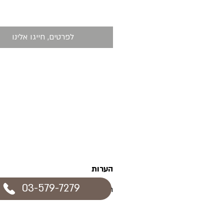
לפרטים, חייגו אלינו
הערות
03-579-7279
תוספת קוקו קליפס עשויה משיער ס