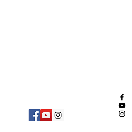
professional
מוצרי טיפוח
צרו איתנו קשר
שירות לקוחות
03-579-7279
זמין בימים א'-ה' 9:00-13:00
ניתן לשלוח הודעת וואצאפ
ונחזור בהקדם.
© rivka zahavi wigs &amp; hair