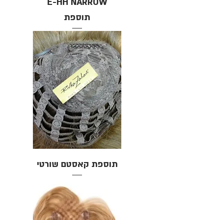
E-HH NARROW
תוספת
תוספת קאסטם שורטי