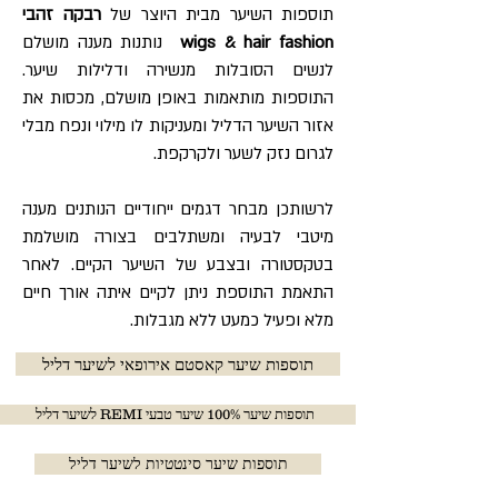
תוספות השיער מבית היוצר של
רבקה זהבי
wigs & hair fashion
נותנות מענה מושלם
לנשים הסובלות מנשירה ודלילות שיער.
התוספות מותאמות באופן מושלם, מכסות את
אזור השיער הדליל ומעניקות לו מילוי ונפח מבלי
לגרום נזק לשער ולקרקפת.
לרשותכן מבחר דגמים ייחודיים הנותנים מענה
מיטבי לבעיה ומשתלבים בצורה מושלמת
בטקסטורה ובצבע של השיער הקיים. לאחר
התאמת התוספת ניתן לקיים איתה אורך חיים
מלא ופעיל כמעט ללא מגבלות.
תוספות שיער קאסטם אירופאי לשיער דליל
לשיער דליל REMI תוספות שיער 100% שיער טבעי
תוספות שיער סינטטיות לשיער דליל