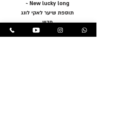
New lucky long ~
תוספת שיער לאקי לונג
חדש
Lucky long page ~
תוספת שיער לאקי לונג
פייג