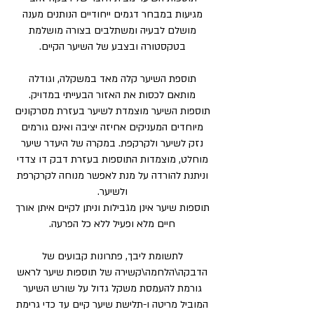
מגיעות במבחר דגמים ייחודיים הנותנים מענה
מושלם לבעיה ומשתלבים בצורה מושלמת
בטקסטורה ובצבע של השיער הקיים.
תוספת השיער קלה מאד במשקלה, וגודלה
מותאם לכסות את האזור הבעייתי במדויק.
תוספות השיער מוצמדת לשיער בעזרת מסרקונים
מיוחדים המעניקים אחיזה יציבה ואינם גורמים
נזק לשיער ולקרקפת. במקרה של היעדר שיער
מוחלט, מוצמדות התוספות בעזרת דבק דו צדדי
וניתנת להורדה על מנת לאפשר מנוחה לקרקרפת
ולשיער.
תוספות שיער אינן מגבילות וניתן לקיים איתן אורך
חיים מלא ופעיל ללא כל הפרעה.
לתשומת ליבך, פתרונות קבועים של
הדבקה\הלחמה\קשירה של תוספות שיער לראש
גורמת להעמסת משקל גדול על שורש השיער
המוביל מריטה ו-תלישת שיער קיים עד כדי גרימת