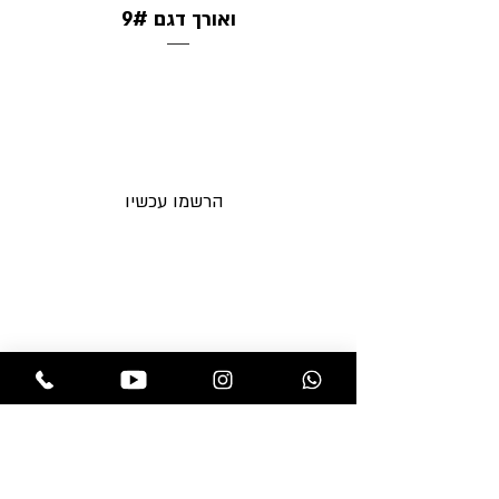
ואורך דגם 9#
דגם 10#
הרשמו עכשיו וקבלו מבצעים חדשים
לאימייל לפני כולם
הרשמו עכשיו
תקנות החנות
בלוג
משלוחים והחזרות
אקססוריז
מדיניות פרטיות
מוצרים לפאות
שאלות ותשובות
מוצרי טיפוח
צור קשר
פאות
תוספות שיער
חנות
professional