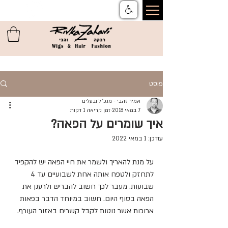
צור קשר
ן
משלוחים והחזרות
ן
שאלות ותשובות
ן
תקנון
פוסט
אמיר זהבי - מנכ"ל ובעלים
7 במאי 2018
זמן קריאה 1 דקות
איך שומרים על הפאה?
עודכן:
1 במאי 2022
על מנת להאריך ולשמר את חיי הפאה יש להקפיד 
לתחזק ולטפח אותה אחת לשבועיים עד 4 
שבועות. מעבר לכך חשוב להבריש ולרענן את 
הפאה בסוף היום. חשוב במיוחד הדבר בפאות 
ארוכות אשר נוטות לקבל קשרים באזור העורף.