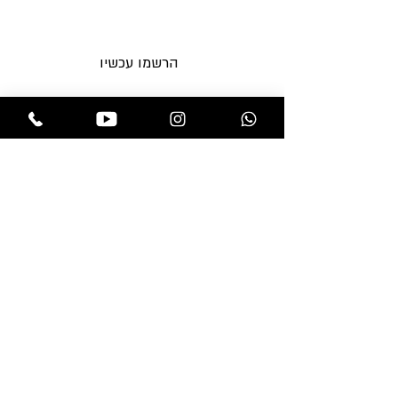
הרשמו עכשיו וקבלו מבצעים חדשים
לאימייל לפני כולם
הרשמו עכשיו
תקנות החנות
בלוג
משלוחים והחזרות
אקססוריז
מדיניות פרטיות
מוצרים לפאות
שאלות ותשובות
מוצרי טיפוח
צור קשר
פאות
תוספות שיער
חנות
professional