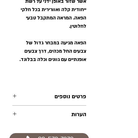
אשר שזור באופן ידני על רשת
ייחודית קלה ואוורירית בכל חלקי
הפאה. המראה המתקבל טבעי
לחלוטין.
הפאה מגיעה במבחר גדול של
צבעים החל מכהים, דרך צבעים
אופנתיים עם גוונים וכלה בבלונד.
פרטים נוספים
רשת הפאה מעוצבת ומתוכננת
הערות
להתאים בצורה מושלמת למבנה
הראש, מה שמאפשר חבישה קלה
במידת הצורך ניתן לעצב את השיער
ונוחות מקסימאלית. השיער בפאה
ולהתאים את רשת הפאה בתוספת