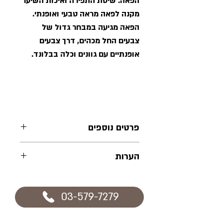
הפאה. שיטת התפירה ואיכות השיער
מקנה לפאה מראה טבעי ואופנתי.
הפאה מגיעה במבחר גדול של
צבעים החל מכהים, דרך צבעים
אופנתיים עם גוונים וכלה בבלונד.
פרטים נוספים
רשת הפאה מעוצבת ומתוכננת
הערות
להתאים בצורה מושלמת למבנה
הראש, מה שמאפשר חבישה קלה
במידת הצורך ניתן לעצב את השיער
ונוחות מקסימאלית. השיער בפאה
ולהתאים את רשת הפאה בתוספת
03-579-7279
שזור בעבודת יד ותפור במכונה
תשלום סמלי והמראה המתקבל
והמראה המתקבל טבעי לחלוטין
טבעי לחלוטין.