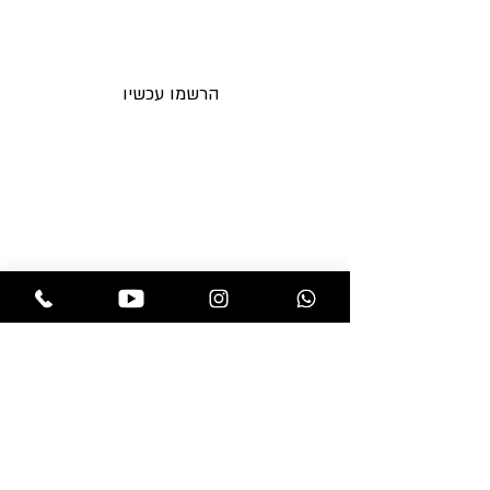
טובה ותחזוקה קלה מאידך..
הרשמו עכשיו וקבלו מבצעים חדשים
לאימייל לפני כולם
הרשמו עכשיו
תקנות החנות
בלוג
משלוחים והחזרות
אקססוריז
מדיניות פרטיות
מוצרים לפאות
שאלות ותשובות
מוצרי טיפוח
צור קשר
פאות
תוספות שיער
חנות
professional