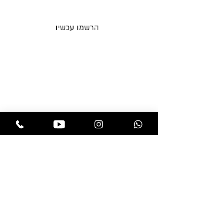
לאימייל לפני כולם
הרשמו עכשיו
תקנות החנות
בלוג
משלוחים והחזרות
אקססוריז
מדיניות פרטיות
מוצרים לפאות
שאלות ותשובות
מוצרי טיפוח
צור קשר
פאות
תוספות שיער
חנות
professional