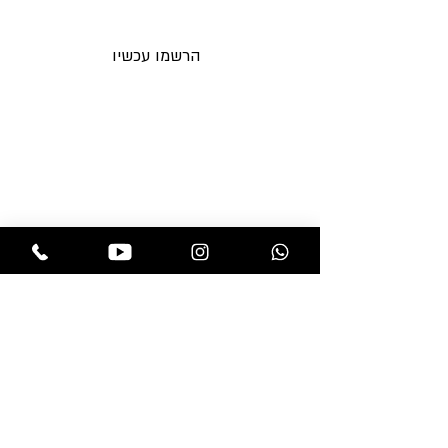
לאימייל לפני כולם
המתקבל טבעי לחלוטין.
הרשמו עכשיו
תקנות החנות
בלוג
משלוחים והחזרות
אקססוריז
מדיניות פרטיות
מוצרים לפאות
שאלות ותשובות
מוצרי טיפוח
צור קשר
פאות
תוספות שיער
חנות
professional