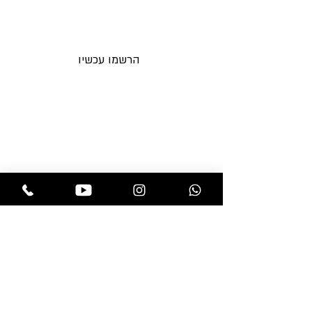
טובה ותחזוקה קלה מאידך..
בתוספת תשלום סמלי והמראה
הרשמו עכשיו וקבלו מבצעים חדשים
לאימייל לפני כולם
המתקבל טבעי לחלוטין.
הרשמו עכשיו
תקנות החנות
בלוג
משלוחים והחזרות
אקססוריז
מדיניות פרטיות
מוצרים לפאות
שאלות ותשובות
מוצרי טיפוח
צור קשר
פאות
תוספות שיער
חנות
professional