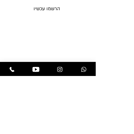
הרשמו עכשיו
תקנות החנות
בלוג
משלוחים והחזרות
אקססוריז
מדיניות פרטיות
מוצרים לפאות
שאלות ותשובות
מוצרי טיפוח
צור קשר
פאות
תוספות שיער
חנות
professional