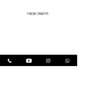
לאימייל לפני כולם
המתקבל טבעי לחלוטין.
הרשמו עכשיו
תקנות החנות
בלוג
משלוחים והחזרות
אקססוריז
מדיניות פרטיות
מוצרים לפאות
שאלות ותשובות
מוצרי טיפוח
צור קשר
פאות
תוספות שיער
חנות
professional