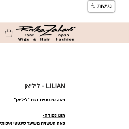
נגישות
צור קשר
ן
משלוחים והחזרות
ן
שאלות ותשוב
LILIAN - ליליאן
פאה סינטטית דגם "ליליאן"
מונו נקודה-
פאה העשויה משיער סינטטי איכותי