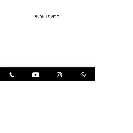
לאימייל לפני כולם
המתקבל טבעי לחלוטין.
הרשמו עכשיו
תקנות החנות
בלוג
משלוחים והחזרות
אקססוריז
מדיניות פרטיות
מוצרים לפאות
שאלות ותשובות
מוצרי טיפוח
צור קשר
פאות
תוספות שיער
חנות
professional