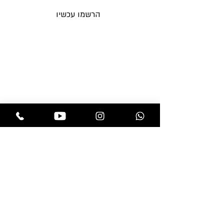
הרשמו עכשיו
תקנות החנות
בלוג
משלוחים והחזרות
אקססוריז
מדיניות פרטיות
מוצרים לפאות
שאלות ותשובות
מוצרי טיפוח
צור קשר
פאות
תוספות שיער
חנות
professional