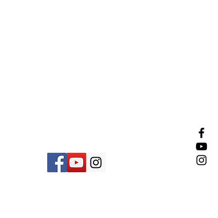
צרו איתנו קשר
שירות לקוחות
03-579-7279
זמין בימים א'-ה' 9:00-13:00
ניתן לשלוח הודעת וואצאפ
ונחזור בהקדם.
© rivka zahavi wigs &amp; hair
fashion