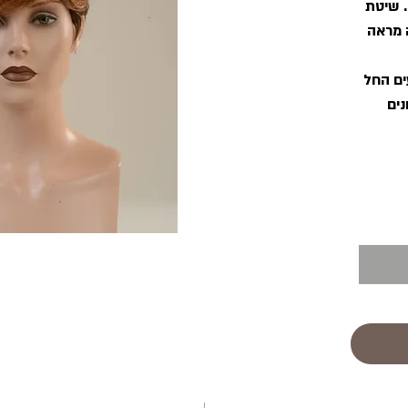
. שיטת
 מראה
ים החל
נים