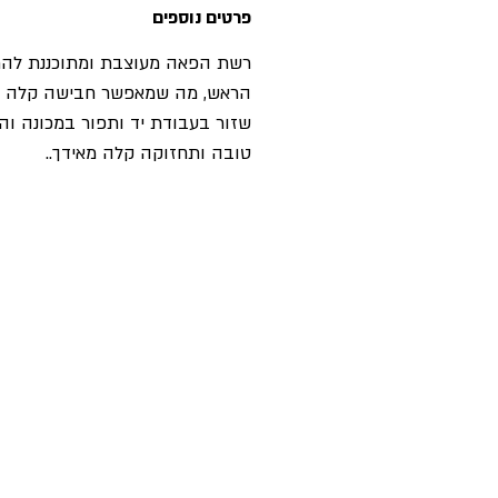
פרטים נוספים
רשת הפאה מעוצבת ומתוכננת להת
הראש, מה שמאפשר חבישה קלה ונ
שזור בעבודת יד ותפור במכונה ו
טובה ותחזוקה קלה מאידך..
פאות
בלוג
תוספות שיער
אקססוריז
חנות
מוצרים לפאות
professional
מוצרי טיפוח