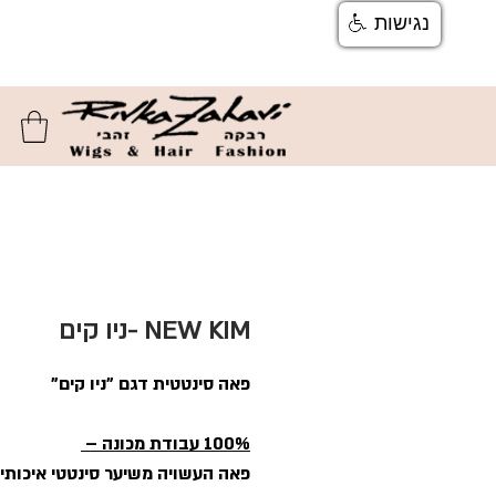
נגישות
צור קשר
ן
משלוחים והחזרות
ן
שאלות ותשוב
NEW KIM -ניו קים
פאה סינטטית דגם "ניו קים"
100% עבודת מכונה –
פאה העשויה משיער סינטטי איכותי