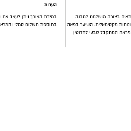
הערות
אים בצורה מושלמת למבנה
במידת הצורך ניתן לעצב את
וחות מקסימאלית. השיער בפאה
בתוספת תשלום סמלי והמראה
המראה המתקבל טבעי לחלוטין
הרשמו עכשיו וקבלו מבצע
תקנות החנות
משלוחים והחזרות
מדיניות פרטיות
שאלות ותשובות
צור קשר