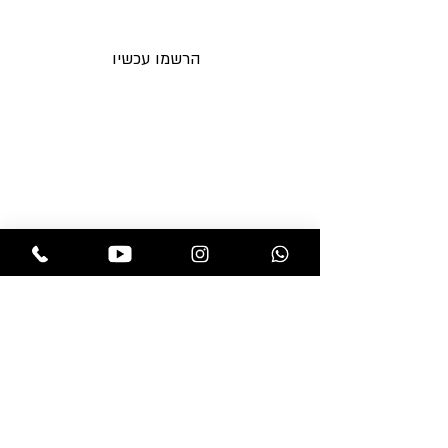
לאימייל לפני כולם
הרשמו עכשיו
תקנות החנות
בלוג
משלוחים והחזרות
אקססוריז
מדיניות פרטיות
מוצרים לפאות
שאלות ותשובות
מוצרי טיפוח
צור קשר
פאות
תוספות שיער
חנות
professional