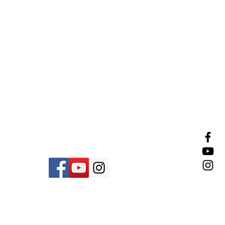
צרו איתנו קשר
שירות לקוחות
03-579-7279
זמין בימים א'-ה' 9:00-13:00
ניתן לשלוח הודעת וואצאפ
ונחזור בהקדם.
© rivka zahavi wigs &amp; hair
fashion