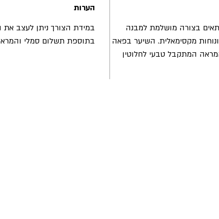
הערות
אים בצורה מושלמת למבנה
במידת הצורך ניתן לעצב את
וחות מקסימאלית. השיער בפאה
בתוספת תשלום סמלי והמראה
המראה המתקבל טבעי לחלוטין
הרשמו עכשיו וקבלו מבצע
תקנות החנות
משלוחים והחזרות
מדיניות פרטיות
שאלות ותשובות
צור קשר