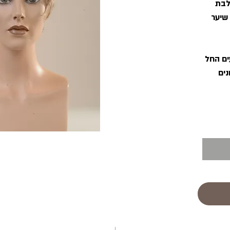
לבת
שיער
ים החל
נים