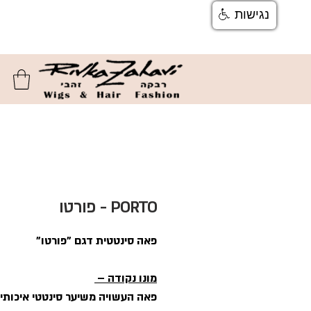
נגישות
צור קשר
ן
משלוחים והחזרות
ן
שאלות ותשוב
PORTO - פורטו
פאה סינטטית דגם "פורטו"
מונו נקודה –
פאה העשויה משיער סינטטי איכותי