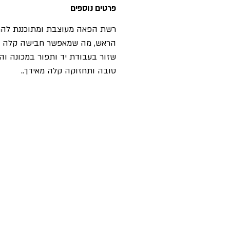
פרטים נוספים
רשת הפאה מעוצבת ומתוכננת להת
הראש, מה שמאפשר חבישה קלה ונ
שזור בעבודת יד ותפור במכונה ו
טובה ותחזוקה קלה מאידך..
פאות
בלוג
תוספות שיער
אקססוריז
חנות
מוצרים לפאות
professional
מוצרי טיפוח