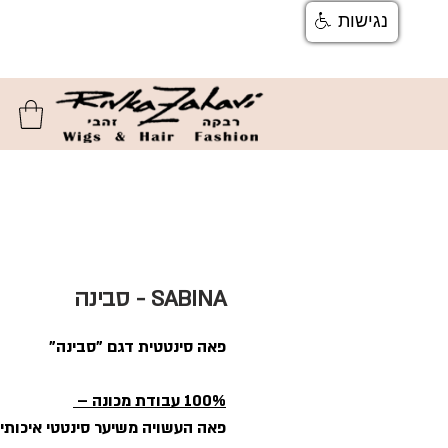
נגישות
צור קשר
ן
משלוחים והחזרות
ן
שאלות ותשוב
SABINA - סבינה
פאה סינטטית דגם "סבינה"
100% עבודת מכונה –
פאה העשויה משיער סינטטי איכותי