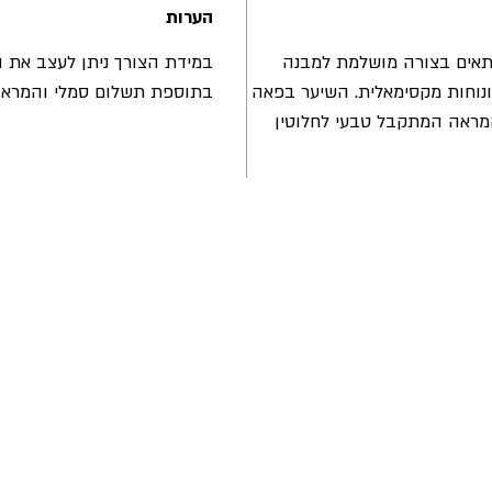
הערות
אים בצורה מושלמת למבנה
במידת הצורך ניתן לעצב את
וחות מקסימאלית. השיער בפאה
בתוספת תשלום סמלי והמראה
המראה המתקבל טבעי לחלוטין
הרשמו עכשיו וקבלו מבצע
תקנות החנות
משלוחים והחזרות
מדיניות פרטיות
שאלות ותשובות
צור קשר