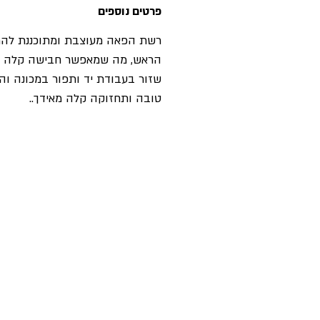
פרטים נוספים
רשת הפאה מעוצבת ומתוכננת להת
הראש, מה שמאפשר חבישה קלה ונ
שזור בעבודת יד ותפור במכונה ו
טובה ותחזוקה קלה מאידך..
פאות
בלוג
תוספות שיער
אקססוריז
חנות
מוצרים לפאות
professional
מוצרי טיפוח