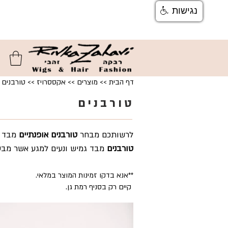
נגישות
צור קשר
ן
משלוחים והחזרות
ן
שאלות ותשוב
דף הבית
>>
מוצרים
>>
אקססרויז
>> טורבנים
טורבנים
לרשותכם מבחר
טורבנים אופנתיים
מבד א
טורבנים
מבד גמיש ונעים למגע אשר מבטי
**אנא בדקו זמינות המוצר במלאי.
קיים רק בסניף רמת גן.